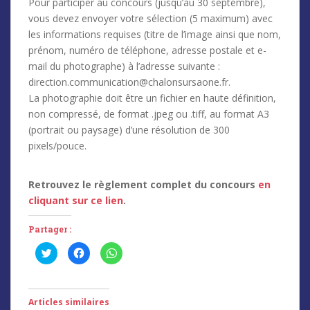
Pour participer au concours (jusqu’au 30 septembre),
vous devez envoyer votre sélection (5 maximum) avec
les informations requises (titre de l’image ainsi que nom,
prénom, numéro de téléphone, adresse postale et e-
mail du photographe) à l’adresse suivante :
direction.communication@chalonsursaone.fr.
La photographie doit être un fichier en haute définition,
non compressé, de format .jpeg ou .tiff, au format A3
(portrait ou paysage) d’une résolution de 300
pixels/pouce.
Retrouvez le règlement complet du concours
en
cliquant sur ce lien
.
Partager :
C
C
C
l
l
l
i
i
i
q
q
q
u
u
u
e
e
e
z
z
z
Articles similaires
p
p
p