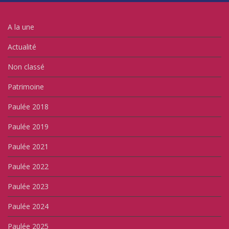
v
u
u
e
v
v
l
e
e
l
l
l
A la une
e
l
l
f
e
e
e
f
f
Actualité
n
e
e
ê
n
n
t
ê
ê
r
t
t
Non classé
e
r
r
)
e
e
)
)
Patrimoine
Paulée 2018
Paulée 2019
Paulée 2021
Paulée 2022
Paulée 2023
Paulée 2024
Paulée 2025