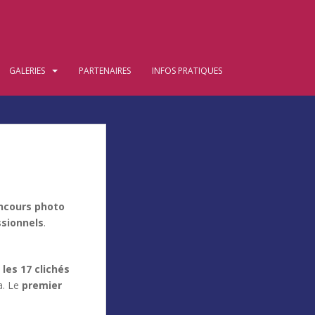
GALERIES
PARTENAIRES
INFOS PRATIQUES
ncours photo
ssionnels
.
,
les 17 clichés
a. Le
premier