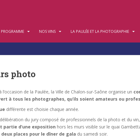
PROGRAMME
NOS VINS
LA PAULÉE ET LA PHOTOGRAPHIE
rs photo
l’occasion de la Paulée, la Ville de Chalon-sur-Saône organise un
co
vert à tous les photographes, qu’ils soient amateurs ou profe
ue
différente est choisie chaque année.
délibération du jury composé de professionnels de la photo et du vin
 partie d’une exposition
hors les murs visible sur le quai Gambett
 deux places pour le dîner de gala
du samedi soir.