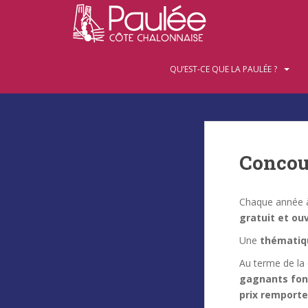
S
k
i
p
QU’EST-CE QUE LA PAULÉE ?
t
o
m
a
i
n
Concou
c
o
n
Chaque année à 
t
gratuit et ou
e
Une
thématiq
n
t
Au terme de la 
gagnants font
prix remporte