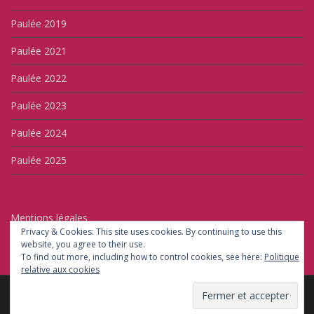
Paulée 2019
Paulée 2021
Paulée 2022
Paulée 2023
Paulée 2024
Paulée 2025
Mentions légales
Privacy & Cookies: This site uses cookies. By continuing to use this
website, you agree to their use.
To find out more, including how to control cookies, see here:
Politique
relative aux cookies
Paulée de la Côte Chalonnaise
Tout droits réservés. Thème par
Colorlib
.
Propulsé par
WordPress